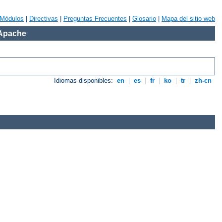
Módulos
|
Directivas
|
Preguntas Frecuentes
|
Glosario
|
Mapa del sitio web
 Apache
Idiomas disponibles:
en
|
es
|
fr
|
ko
|
tr
|
zh-cn