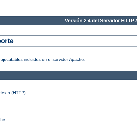
Versión 2.4 del Servidor HTTP
orte
jecutables incluidos en el servidor Apache.
rtexto (HTTP)
che