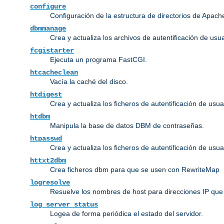
configure
Configuración de la estructura de directorios de Apach
dbmmanage
Crea y actualiza los archivos de autentificación de us
fcgistarter
Ejecuta un programa FastCGI.
htcacheclean
Vacía la caché del disco.
htdigest
Crea y actualiza los ficheros de autentificación de usua
htdbm
Manipula la base de datos DBM de contraseñas.
htpasswd
Crea y actualiza los ficheros de autentificación de usua
httxt2dbm
Crea ficheros dbm para que se usen con RewriteMap
logresolve
Resuelve los nombres de host para direcciones IP que 
log_server_status
Logea de forma periódica el estado del servidor.