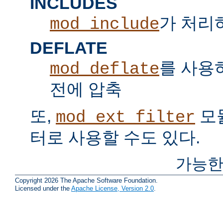
INCLUDES
가 처리하는
mod_include
DEFLATE
를 사용
mod_deflate
전에 압축
또,
모
mod_ext_filter
터로 사용할 수도 있다.
가능한
Copyright 2026 The Apache Software Foundation.
Licensed under the
Apache License, Version 2.0
.