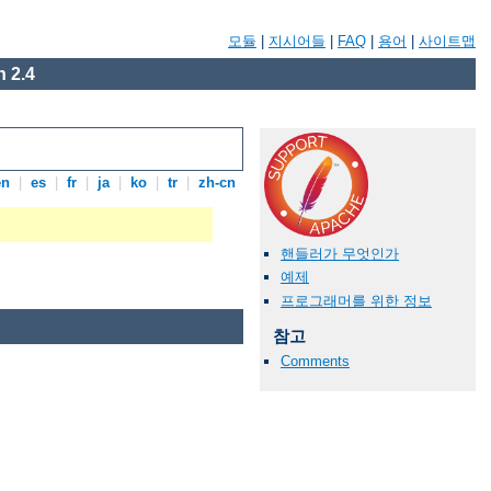
모듈
|
지시어들
|
FAQ
|
용어
|
사이트맵
 2.4
en
|
es
|
fr
|
ja
|
ko
|
tr
|
zh-cn
핸들러가 무엇인가
예제
프로그래머를 위한 정보
참고
Comments