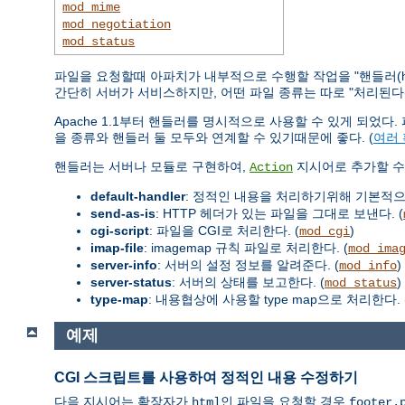
mod_mime
mod_negotiation
mod_status
파일을 요청할때 아파치가 내부적으로 수행할 작업을 "핸들러(ha
간단히 서버가 서비스하지만, 어떤 파일 종류는 따로 "처리된다(han
Apache 1.1부터 핸들러를 명시적으로 사용할 수 있게 되었
을 종류와 핸들러 둘 모두와 연계할 수 있기때문에 좋다. (
여러
핸들러는 서버나 모듈로 구현하여,
지시어로 추가할 수 
Action
default-handler
: 정적인 내용을 처리하기위해 기본적
send-as-is
: HTTP 헤더가 있는 파일을 그대로 보낸다. (
cgi-script
: 파일을 CGI로 처리한다. (
)
mod_cgi
imap-file
: imagemap 규칙 파일로 처리한다. (
mod_ima
server-info
: 서버의 설정 정보를 알려준다. (
)
mod_info
server-status
: 서버의 상태를 보고한다. (
)
mod_status
type-map
: 내용협상에 사용할 type map으로 처리한다. 
예제
CGI 스크립트를 사용하여 정적인 내용 수정하기
다음 지시어는 확장자가
인 파일을 요청할 경우
html
footer.