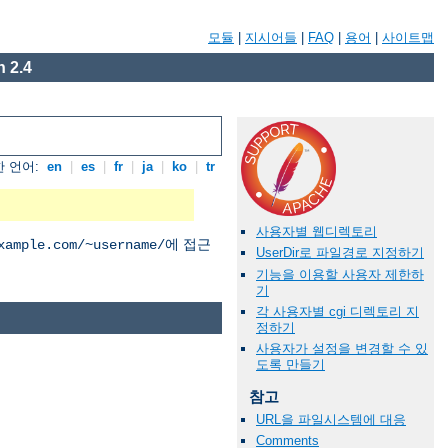
모듈
|
지시어들
|
FAQ
|
용어
|
사이트맵
 2.4
 언어:
en
|
es
|
fr
|
ja
|
ko
|
tr
사용자별 웹디렉토리
에 접근
xample.com/~username/
UserDir로 파일경로 지정하기
기능을 이용할 사용자 제한하
기
각 사용자별 cgi 디렉토리 지
정하기
사용자가 설정을 변경할 수 있
도록 만들기
참고
URL을 파일시스템에 대응
Comments