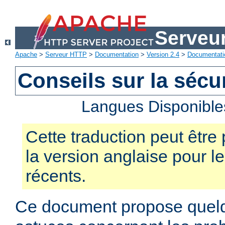
Serveu
Apache
>
Serveur HTTP
>
Documentation
>
Version 2.4
>
Documentati
Conseils sur la sécur
Langues Disponible
Cette traduction peut être 
la version anglaise pour 
récents.
Ce document propose quelq