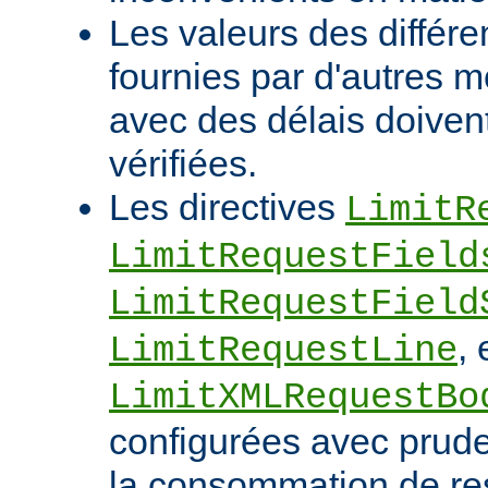
Les valeurs des différe
fournies par d'autres m
avec des délais doivent
vérifiées.
Les directives
LimitR
LimitRequestField
LimitRequestField
, 
LimitRequestLine
LimitXMLRequestBo
configurées avec pruden
la consommation de res