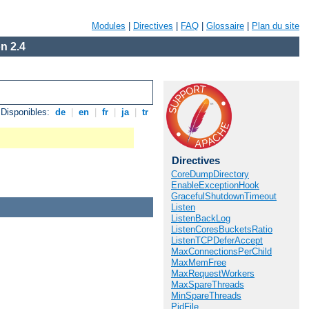
Modules
|
Directives
|
FAQ
|
Glossaire
|
Plan du site
n 2.4
Disponibles:
de
|
en
|
fr
|
ja
|
tr
Directives
CoreDumpDirectory
EnableExceptionHook
GracefulShutdownTimeout
Listen
ListenBackLog
ListenCoresBucketsRatio
ListenTCPDeferAccept
MaxConnectionsPerChild
MaxMemFree
MaxRequestWorkers
MaxSpareThreads
MinSpareThreads
PidFile