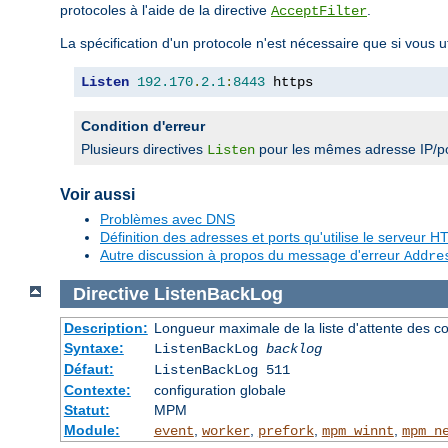
protocoles à l'aide de la directive
.
AcceptFilter
La spécification d'un protocole n'est nécessaire que si vous 
Listen
192.170
.
2.1
:
8443
 https
Condition d'erreur
Plusieurs directives
pour les mêmes adresse IP/po
Listen
Voir aussi
Problèmes avec DNS
Définition des adresses et ports qu'utilise le serveur
Autre discussion à propos du message d'erreur
Addre
Directive
ListenBackLog
Description:
Longueur maximale de la liste d'attente des c
Syntaxe:
ListenBackLog
backlog
Défaut:
ListenBackLog 511
Contexte:
configuration globale
Statut:
MPM
Module:
,
,
,
,
event
worker
prefork
mpm_winnt
mpm_n