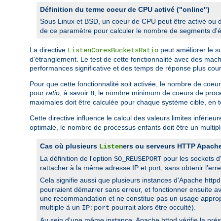
Définition du terme coeur de CPU activé ("online")
Sous Linux et BSD, un coeur de CPU peut être activé ou d
de ce paramètre pour calculer le nombre de segments d'é
La directive
peut améliorer le s
ListenCoresBucketsRatio
d'étranglement. Le test de cette fonctionnalité avec des ma
performances significative et des temps de réponse plus cour
Pour que cette fonctionnalité soit activée, le nombre de coe
pour
ratio
, à savoir
, le nombre minimum de coeurs de proce
8
maximales doit être calculée pour chaque système cible, en te
Cette directive influence le calcul des valeurs limites inférieu
optimale, le nombre de processus enfants doit être un multi
Cas où plusieurs
ers ou serveurs HTTP Apache
Listen
La définition de l'option
pour les sockets d
SO_REUSEPORT
rattacher à la même adresse IP et port, sans obtenir l'er
Cela signifie aussi que plusieurs instances d'Apache htt
pourraient démarrer sans erreur, et fonctionner ensuite a
une recommandation et ne constitue pas un usage appropri
multiple à un
pourrait alors être occulté).
IP:port
Au sein d'une même instance, Apache httpd vérifie la pré