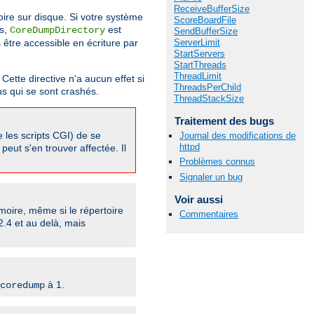
ReceiveBufferSize
oire sur disque. Si votre système
ScoreBoardFile
és,
est
CoreDumpDirectory
SendBufferSize
s être accessible en écriture par
ServerLimit
StartServers
StartThreads
ThreadLimit
Cette directive n'a aucun effet si
ThreadsPerChild
us qui se sont crashés.
ThreadStackSize
Traitement des bugs
 les scripts CGI) de se
Journal des modifications de
httpd
peut s'en trouver affectée. Il
Problèmes connus
Signaler un bug
Voir aussi
oire, même si le répertoire
Commentaires
2.4 et au delà, mais
à 1.
coredump