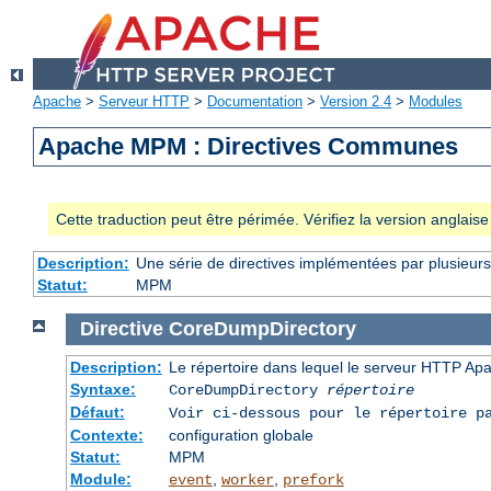
Apache
>
Serveur HTTP
>
Documentation
>
Version 2.4
>
Modules
Apache MPM : Directives Communes
Cette traduction peut être périmée. Vérifiez la version anglai
Description:
Une série de directives implémentées par plusieu
Statut:
MPM
Directive
CoreDumpDirectory
Description:
Le répertoire dans lequel le serveur HTTP Apa
Syntaxe:
CoreDumpDirectory
répertoire
Défaut:
Voir ci-dessous pour le répertoire p
Contexte:
configuration globale
Statut:
MPM
Module:
,
,
event
worker
prefork