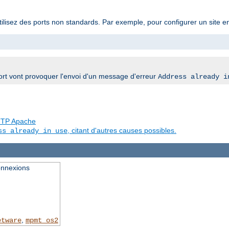
utilisez des ports non standards. Par exemple, pour configurer un site 
rt vont provoquer l'envoi d'un message d'erreur
Address already i
 HTTP Apache
, citant d'autres causes possibles.
ss already in use
onnexions
,
etware
mpmt_os2