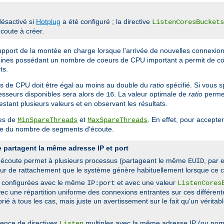
ésactivé si
Hotplug
a été configuré ; la directive
ListenCoresBuckets
coute à créer.
upport de la montée en charge lorsque l'arrivée de nouvelles connexion
chines possédant un nombre de coeurs de CPU important a permit de co
ts.
urs de CPU doit être égal au moins au double du
ratio
spécifié. Si vous 
sseurs disponibles sera alors de
. La valeur optimale de
ratio
permet
16
stant plusieurs valeurs et en observant les résultats.
res de
et
. En effet, pour accept
MinSpareThreads
MaxSpareThreads
ple du nombre de segments d'écoute.
 partagent la même adresse IP et port
'écoute permet à plusieurs processus (partageant le même
, par
EUID
reur de rattachement que le système génère habituellement lorsque ce c
pd configurées avec le même
et avec une valeur
IP:port
ListenCores
vec une répartition uniforme des connexions entrantes sur ces différent
é à tous les cas, mais juste un avertissement sur le fait qu'un vérita
sence de directives
multiples avec la même adresse IP (ou nom 
Listen