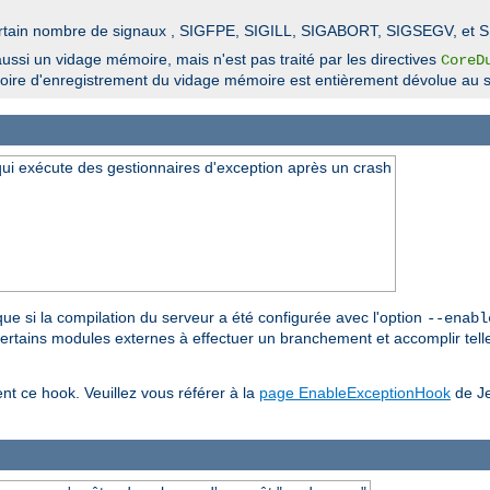
n certain nombre de signaux , SIGFPE, SIGILL, SIGABORT, SIGSEGV, et 
ssi un vidage mémoire, mais n'est pas traité par les directives
CoreD
ertoire d'enregistrement du vidage mémoire est entièrement dévolue au s
 qui exécute des gestionnaires d'exception après un crash
 que si la compilation du serveur a été configurée avec l'option
--enabl
 certains modules externes à effectuer un branchement et accomplir telle
ent ce hook. Veuillez vous référer à la
page EnableExceptionHook
de Je