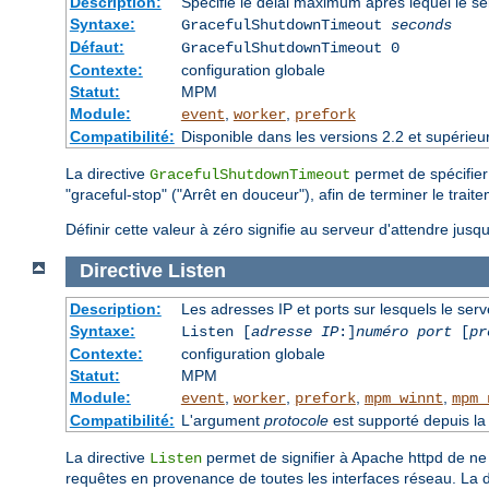
Description:
Spécifie le délai maximum après lequel le se
Syntaxe:
GracefulShutdownTimeout
seconds
Défaut:
GracefulShutdownTimeout 0
Contexte:
configuration globale
Statut:
MPM
Module:
,
,
event
worker
prefork
Compatibilité:
Disponible dans les versions 2.2 et supérieu
La directive
permet de spécifier
GracefulShutdownTimeout
"graceful-stop" ("Arrêt en douceur"), afin de terminer le trai
Définir cette valeur à zéro signifie au serveur d'attendre jusq
Directive
Listen
Description:
Les adresses IP et ports sur lesquels le ser
Syntaxe:
Listen [
adresse IP
:]
numéro port
[
pr
Contexte:
configuration globale
Statut:
MPM
Module:
,
,
,
,
event
worker
prefork
mpm_winnt
mpm_
Compatibilité:
L'argument
protocole
est supporté depuis la 
La directive
permet de signifier à Apache httpd de ne 
Listen
requêtes en provenance de toutes les interfaces réseau. La d