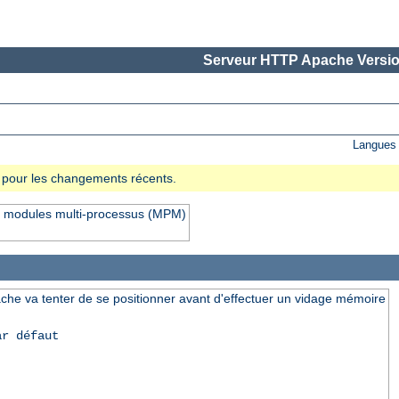
Serveur HTTP Apache Versio
Langues 
se pour les changements récents.
rs modules multi-processus (MPM)
che va tenter de se positionner avant d'effectuer un vidage mémoire
ar défaut