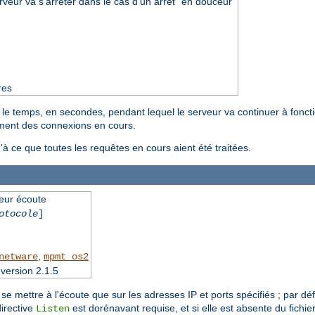
rveur va s'arrêter dans le cas d'un arrêt "en douceur"
res
 le temps, en secondes, pendant lequel le serveur va continuer à foncti
tement des connexions en cours.
u'à ce que toutes les requêtes en cours aient été traitées.
veur écoute
otocole
]
,
netware
mpmt_os2
version 2.1.5
se mettre à l'écoute que sur les adresses IP et ports spécifiés ; par dé
irective
est dorénavant requise, et si elle est absente du fichie
Listen