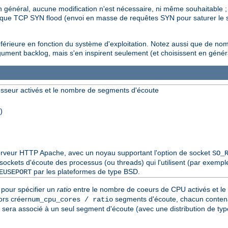
n général, aucune modification n'est nécessaire, ni même souhaitable 
ttaque TCP SYN flood (envoi en masse de requêtes SYN pour saturer le s
inférieure en fonction du système d'exploitation. Notez aussi que de no
gument backlog, mais s'en inspirent seulement (et choisissent en génér
sseur activés et le nombre de segments d'écoute
)
 serveur HTTP Apache, avec un noyau supportant l'option de socket
SO_
ckets d'écoute des processus (ou threads) qui l'utilisent (par exemple 
par les plateformes de type BSD.
EUSEPORT
pour spécifier un
ratio
entre le nombre de coeurs de CPU activés et l
ors créer
segments d'écoute, chacun contena
num_cpu_cores / ratio
sera associé à un seul segment d'écoute (avec une distribution de ty