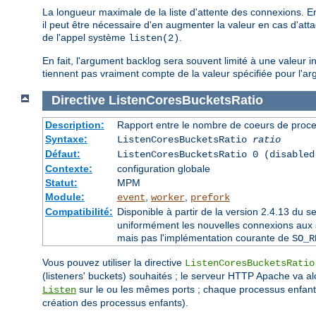
La longueur maximale de la liste d'attente des connexions. E
il peut être nécessaire d'en augmenter la valeur en cas d'a
de l'appel système
.
listen(2)
En fait, l'argument backlog sera souvent limité à une valeur 
tiennent pas vraiment compte de la valeur spécifiée pour l'ar
Directive
ListenCoresBucketsRatio
Description:
Rapport entre le nombre de coeurs de proce
Syntaxe:
ListenCoresBucketsRatio
ratio
Défaut:
ListenCoresBucketsRatio 0 (disabled
Contexte:
configuration globale
Statut:
MPM
Module:
,
,
event
worker
prefork
Compatibilité:
Disponible à partir de la version 2.4.13 du
uniformément les nouvelles connexions aux so
mais pas l'implémentation courante de
SO_R
Vous pouvez utiliser la directive
ListenCoresBucketsRatio
(listeners' buckets) souhaités ; le serveur HTTP Apache va al
sur le ou les mêmes ports ; chaque processus enfant 
Listen
création des processus enfants).