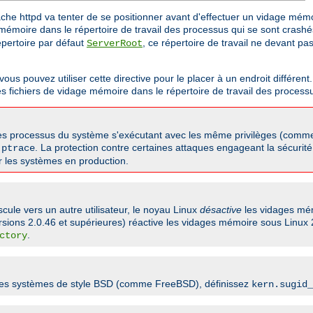
pache httpd va tenter de se positionner avant d'effectuer un vidage mém
e mémoire dans le répertoire de travail des processus qui se sont crash
répertoire par défaut
, ce répertoire de travail ne devant pa
ServerRoot
 pouvez utiliser cette directive pour le placer à un endroit différent. 
es fichiers de vidage mémoire dans le répertoire de travail des process
utres processus du système s'exécutant avec les même privilèges (comme
e
. La protection contre certaines attaques engageant la sécurité 
ptrace
ur les systèmes en production.
scule vers un autre utilisateur, le noyau Linux
désactive
les vidages mém
rsions 2.0.46 et supérieures) réactive les vidages mémoire sous Linux 
.
ctory
 les systèmes de style BSD (comme FreeBSD), définissez
kern.sugid_