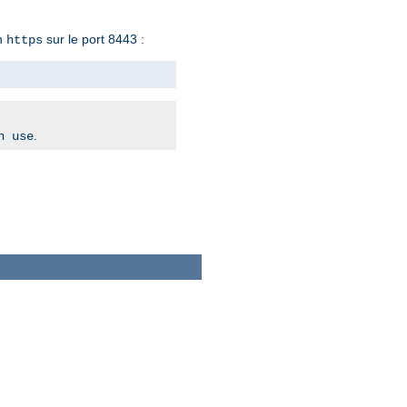
en
sur le port 8443 :
https
.
n use