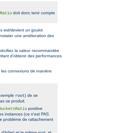
doit donc tenir compte
Ratio
s est/devient un goulot
nstater une amélioration des
spécifiez la valeur recommandée
tant d'obtenir des performances
er les connexions de manière
 exemple
) de se
root
as se produit.
positive
BucketsRatio
es instances (ce n'est PAS
ble problème de rattachement
d'hôte) et le même port, et