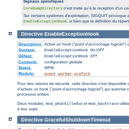
Signaux spécifiques
n'est traité qu'à la reception d'u
CoreDumpDirectory
Sur certains systèmes d'exploitation, SIGQUIT provoque au
, si bien que la définition du rép
EnableExceptionHook
Directive
EnableExceptionHook
Description:
Active un hook ("point d'accrochage logiciel")
Syntaxe:
EnableExceptionHook On|Off
Défaut:
EnableExceptionHook Off
Contexte:
configuration globale
Statut:
MPM
Module:
,
,
event
worker
prefork
Pour des raisons de sécurité, cette directive n'est disponible
d'activer un hook ("point d'accrochage logiciel") qui autorise
processus enfant.
Deux modules,
et
utilis
mod_whatkilledus
mod_backtrace
à leur sujet.
Directive
GracefulShutdownTimeout