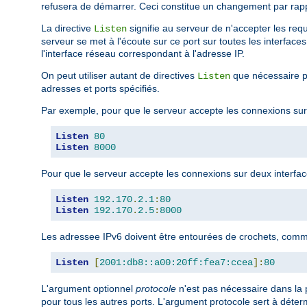
refusera de démarrer. Ceci constitue un changement par rap
La directive
signifie au serveur de n'accepter les requ
Listen
serveur se met à l'écoute sur ce port sur toutes les interfaces
l'interface réseau correspondant à l'adresse IP.
On peut utiliser autant de directives
que nécessaire po
Listen
adresses et ports spécifiés.
Par exemple, pour que le serveur accepte les connexions sur l
Listen
80
Listen
8000
Pour que le serveur accepte les connexions sur deux interfaces
Listen
192.170
.
2.1
:
80
Listen
192.170
.
2.5
:
8000
Les adressee IPv6 doivent être entourées de crochets, comm
Listen
[
2001:db8::a00:20ff:fea7:ccea
]:
80
L'argument optionnel
protocole
n'est pas nécessaire dans la p
pour tous les autres ports. L'argument protocole sert à déterm