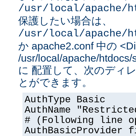
/usr/local/apache/h
保護したい場合は、
/usr/local/apache/h
か apache2.conf 中の <Dir
/usr/local/apache/htd
に 配置して、次のディ
とができます。
AuthType Basic
AuthName "Restricte
# (Following line o
AuthBasicProvider f