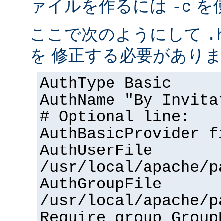
ァイルを作るには
を
-c
ここで次のようにして
.
を 修正する必要があり
AuthType Basic
AuthName "By Invita
# Optional line:
AuthBasicProvider f
AuthUserFile
/usr/local/apache/p
AuthGroupFile
/usr/local/apache/p
Require group Group