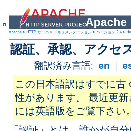
Apach
Apache
>
HTTP サーバ
>
ドキュメンテーション
>
バージョン 2.4
>
H
認証、承認、アクセ
翻訳済み言語:
en
|
e
この日本語訳はすでに古
性があります。 最近更
には英語版をご覧下さい
「認証」とは、誰かが自分