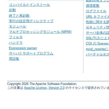
動的共有オブジェ
コンパイルとインストール
環境変数
起動
ログファイル
終了と再起動
URL をファ
実行の設定用ディレクティブ
性能に関する
モジュール
セキュリティ
マルチプロセッシングモジュール (MPM)
サーバ全体の
フィルタ
SSL/TLS に
ハンドラ
CGI の Suexe
Expression parser
mod_rewriteに
サーバとサポートプログラム
バーチャルホ
用語集
Copyright 2026 The Apache Software Foundation.
この文書は
Apache License, Version 2.0
のライセンスで提供されていま