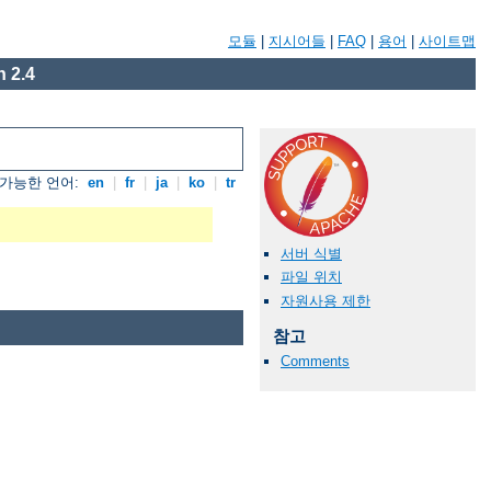
모듈
|
지시어들
|
FAQ
|
용어
|
사이트맵
 2.4
가능한 언어:
en
|
fr
|
ja
|
ko
|
tr
서버 식별
파일 위치
자원사용 제한
참고
Comments