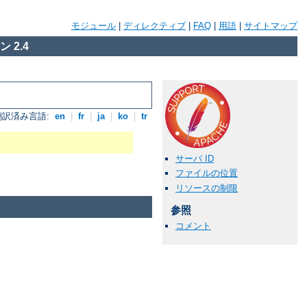
モジュール
|
ディレクティブ
|
FAQ
|
用語
|
サイトマップ
 2.4
翻訳済み言語:
en
|
fr
|
ja
|
ko
|
tr
サーバ ID
ファイルの位置
リソースの制限
参照
コメント