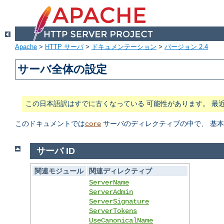
Apache
>
HTTP サーバ
>
ドキュメンテーション
>
バージョン 2.4
サーバ全体の設定
この日本語訳はすでに古くなっている 可能性があります。 最
このドキュメントでは
サーバのディレクティブの中で、 基
core
サーバ ID
関連モジュール
関連ディレクティブ
ServerName
ServerAdmin
ServerSignature
ServerTokens
UseCanonicalName