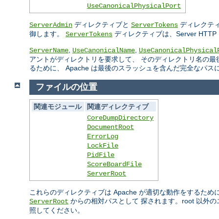
UseCanonicalPhysicalPort
ディレクティブと
ディレクティ
ServerAdmin
ServerTokens
御します。
ディレクティブは、Server H
ServerTokens
,
,
ServerName
UseCanonicalName
UseCanonicalPhysical
アントがディレクトリを要求して、 そのディレクトリ名の最
るために、 Apache は最後のスラッシュを含んだ完全なパ
ファイルの位置
関連モジュール
関連ディレクティブ
CoreDumpDirectory
DocumentRoot
ErrorLog
LockFile
PidFile
ScoreBoardFile
ServerRoot
これらのディレクティブは Apache が適切な動作をするた
からの相対パスとして 探されます。root 以
ServerRoot
照してください。