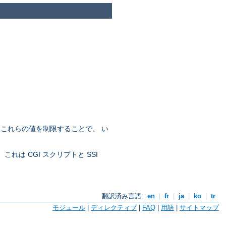
。これらの値を制限することで、 い
れは CGI スクリプトと SSI
翻訳済み言語:
en
|
fr
|
ja
|
ko
|
tr
モジュール
|
ディレクティブ
|
FAQ
|
用語
|
サイトマップ