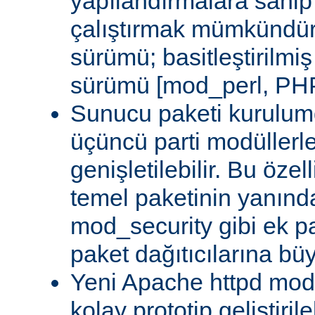
yapılandırmalara sahi
çalıştırmak mümkündür
sürümü; basitleştirilmi
sürümü [mod_perl, PHP
Sunucu paketi kurulum
üçüncü parti modüllerl
genişletilebilir. Bu özel
temel paketinin yanın
mod_security gibi ek pa
paket dağıtıcılarına bü
Yeni Apache httpd modü
kolay prototip geliştiri