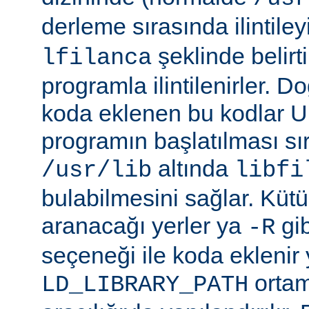
derleme sırasında ilintil
şeklinde belirtil
lfilanca
programla ilintilenirler. Do
koda eklenen bu kodlar Un
programın başlatılması s
altında
/usr/lib
libfi
bulabilmesini sağlar. Küt
aranacağı yerler ya
gibi
-R
seçeneği ile koda eklenir 
ortam
LD_LIBRARY_PATH