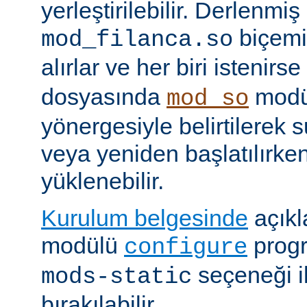
yerleştirilebilir. Derlenmi
biçemi
mod_filanca.so
alırlar ve her biri istenirse
dosyasında
modü
mod_so
yönergesiyle belirtilerek 
veya yeniden başlatılırk
yüklenebilir.
Kurulum belgesinde
açıkl
modülü
prog
configure
seçeneği i
mods-static
bırakılabilir.