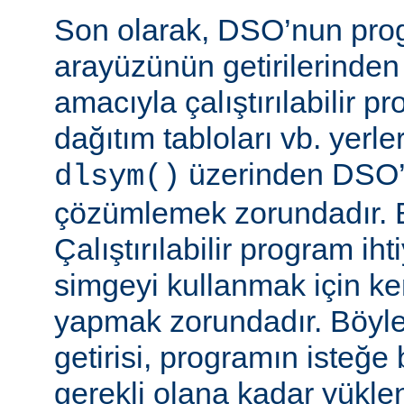
Son olarak, DSO’nun pr
arayüzünün getirilerinde
amacıyla çalıştırılabilir 
dağıtım tabloları vb. yerl
üzerinden DSO’d
dlsym()
çözümlemek zorundadır. B
Çalıştırılabilir program i
simgeyi kullanmak için k
yapmak zorundadır. Böyl
getirisi, programın isteğe 
gerekli olana kadar yükl