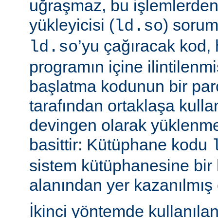
uğraşmaz, bu işlemlerde
yükleyicisi (
) sorum
ld.so
’yu çağıracak kod, he
ld.so
programın içine ilintilenm
başlatma kodunun bir parç
tarafından ortaklaşa kulla
devingen olarak yüklenme
basittir: Kütüphane kodu
sistem kütüphanesine bir 
alanından yer kazanılmış 
İkinci yöntemde kullanıla