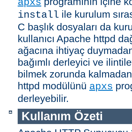
programının içine k
apxs
ile kurulum sır
install
C başlık dosyaları da kur
kullanıcı Apache httpd da
ağacına ihtiyaç duymadan
bağımlı derleyici ve ilintil
bilmek zorunda kalmadan 
httpd modülünü
prog
apxs
derleyebilir.
Kullanım Özeti