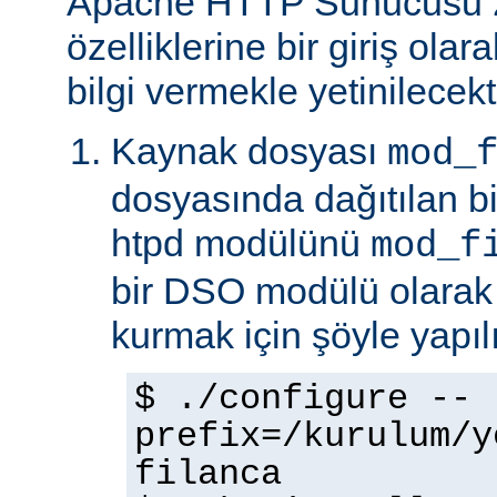
Apache HTTP Sunucusu 
özelliklerine bir giriş ola
bilgi vermekle yetinilecekti
Kaynak dosyası
mod_
dosyasında dağıtılan b
htpd modülünü
mod_f
bir DSO modülü olarak
kurmak için şöyle yapılı
$ ./configure --
prefix=/kurulum/y
filanca