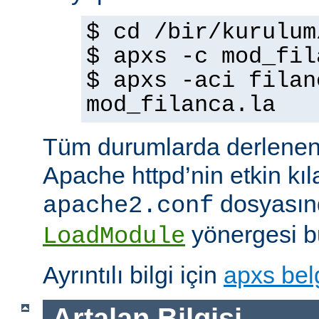
$ cd /bir/kurulum
$ apxs -c mod_fil
$ apxs -aci filan
mod_filanca.la
Tüm durumlarda derlenen
Apache httpd’nin etkin kıl
dosyasınd
apache2.conf
yönergesi bu
LoadModule
Ayrıntılı bilgi için
apxs bel
Artalan Bilgisi