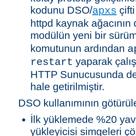
kodunu DSO/
çift
apxs
httpd kaynak ağacının 
modülün yeni bir sürü
komutunun ardından
a
yaparak çalı
restart
HTTP Sunucusunda de
hale getirilmiştir.
DSO kullanımının götürüler
İlk yüklemede %20 yav
yükleyicisi simgeleri