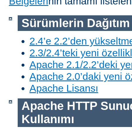
Belgeleri
nin tamamı listelen
Sürümlerin Dağıtım B
2.4’e 2.2’den yükseltm
2.3/2.4’teki yeni özellik
Apache 2.1/2.2’deki yen
Apache 2.0’daki yeni öz
Apache Lisansı
Apache HTTP Sunu
Kullanımı