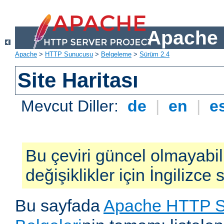
Apache 
Apache
>
HTTP Sunucusu
>
Belgeleme
>
Sürüm 2.4
Site Haritası
Mevcut Diller:
de
|
en
|
e
Bu çeviri güncel olmayabil
değişiklikler için İngilizce
Bu sayfada
Apache HTTP S