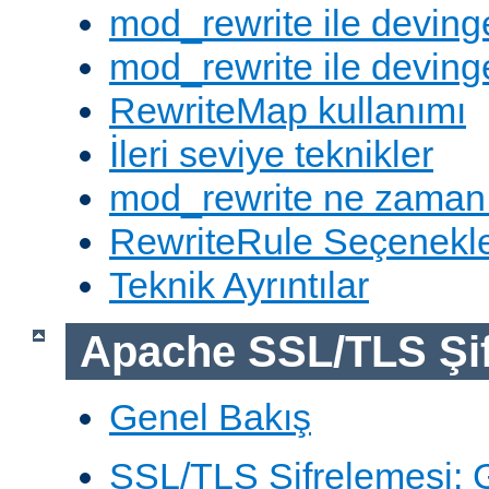
mod_rewrite ile deving
mod_rewrite ile devinge
RewriteMap kullanımı
İleri seviye teknikler
mod_rewrite ne zaman
RewriteRule Seçenekle
Teknik Ayrıntılar
Apache SSL/TLS Şif
Genel Bakış
SSL/TLS Şifrelemesi: G