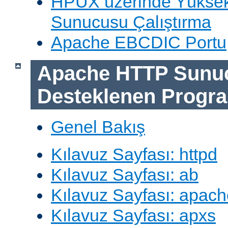
HPUX üzerinde Yüksek
Sunucusu Çalıştırma
Apache EBCDIC Portu
Apache HTTP Sunu
Desteklenen Progra
Genel Bakış
Kılavuz Sayfası: httpd
Kılavuz Sayfası: ab
Kılavuz Sayfası: apach
Kılavuz Sayfası: apxs