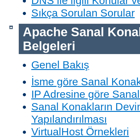
DNS ile ilgili Konular 
Sıkça Sorulan Sorular
Apache Sanal Konak
Belgeleri
Genel Bakış
İsme göre Sanal Konak
IP Adresine göre Sana
Sanal Konakların Devi
Yapılandırılması
VirtualHost Örnekleri