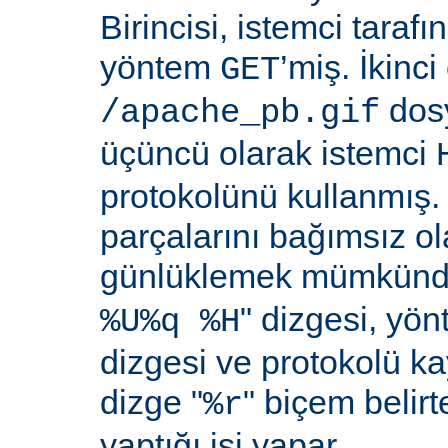
Birincisi, istemci taraf
yöntem
’miş. İkinci
GET
dosy
/apache_pb.gif
üçüncü olarak istemci
protokolünü kullanmış. İ
parçalarını bağımsız o
günlüklemek mümkündü
" dizgesi, yön
%U%q %H
dizgesi ve protokolü k
dizge "
" biçem belirt
%r
yaptığı işi yapar.