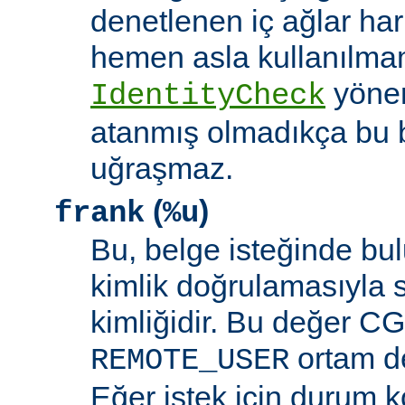
denetlenen iç ağlar ha
hemen asla kullanılmam
yöne
IdentityCheck
atanmış olmadıkça bu 
uğraşmaz.
(
)
frank
%u
Bu, belge isteğinde bu
kimlik doğrulamasıyla 
kimliğidir. Bu değer CGI
ortam de
REMOTE_USER
Eğer istek için durum 