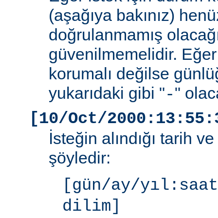
(aşağıya bakınız) henüz
doğrulanmamış olacağ
güvenilmemelidir. Eğer
korumalı değilse günlü
yukarıdaki gibi "
" olac
-
[10/Oct/2000:13:55:
İsteğin alındığı tarih v
şöyledir:
[gün/ay/yıl:saat
dilim]