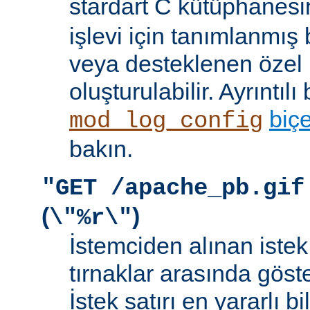
stardart C kütüphanes
işlevi için tanımlanmış 
veya desteklenen özel b
oluşturulabilir. Ayrıntılı 
biç
mod_log_config
bakın.
"GET /apache_pb.gif
(
)
\"%r\"
İstemciden alınan istek s
tırnaklar arasında göste
İstek satırı en yararlı bi