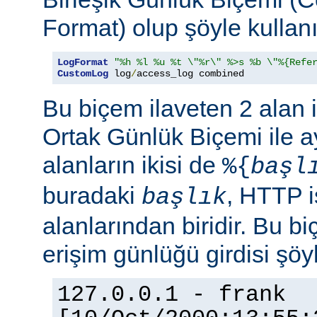
Format) olup şöyle kullanıl
LogFormat
"%h %l %u %t \"%r\" %>s %b \"%{Refe
CustomLog
 log
/
access_log combined
Bu biçem ilaveten 2 alan 
Ortak Günlük Biçemi ile ay
alanların ikisi de
%{
başl
buradaki
, HTTP i
başlık
alanlarından biridir. Bu bi
erişim günlüğü girdisi şöy
127.0.0.1 - frank