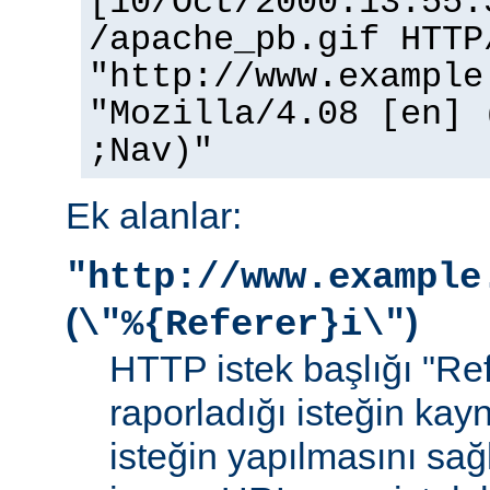
[10/Oct/2000:13:55:
/apache_pb.gif HTTP
"http://www.example
"Mozilla/4.08 [en] 
;Nav)"
Ek alanlar:
"http://www.example
(
)
\"%{Referer}i\"
HTTP istek başlığı "Ref
raporladığı isteğin kay
isteğin yapılmasını sağ