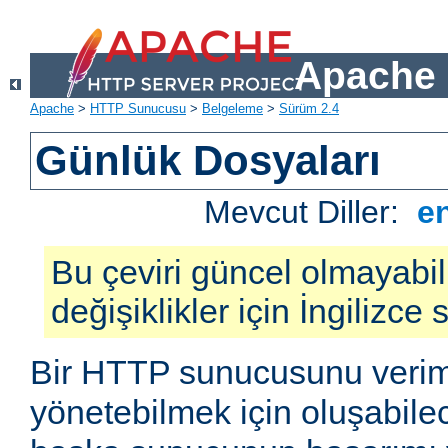
Apache 
Apache
>
HTTP Sunucusu
>
Belgeleme
>
Sürüm 2.4
Günlük Dosyaları
Mevcut Diller:
e
Bu çeviri güncel olmayabil
değişiklikler için İngilizce
Bir HTTP sunucusunu veriml
yönetebilmek için oluşabile