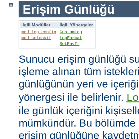
Erişim Günlüğü
İlgili Modüller
İlgili Yönergeler
mod_log_config
CustomLog
mod_setenvif
LogFormat
SetEnvIf
Sunucu erişim günlüğü su
işleme alınan tüm istekler
günlüğünün yeri ve içeriğ
yönergesi ile belirlenir.
Lo
ile günlük içeriğini kişisel
mümkündür. Bu bölümde s
erişim günlüğüne kaydetme