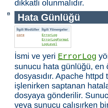
dikkatli olunmalıdır.
Hata Günlüğü
İlgili Modüller
İlgili Yönergeler
core
ErrorLog
ErrorLogFormat
LogLevel
İsmi ve yeri
yön
ErrorLog
sunucu hata günlüğü, en 
dosyasıdır. Apache httpd t
işlenirken saptanan hatalar
dosyaya gönderilir. Sunuc
veya sunucu çalışırken bi