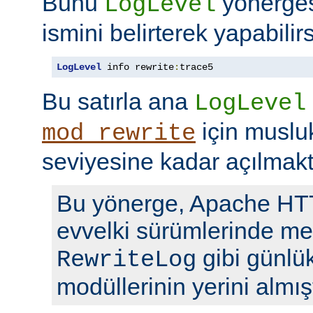
Bunu
yönerge
LogLevel
ismini belirterek yapabilirs
LogLevel
 info rewrite
:
trace5
Bu satırla ana
LogLevel
için musl
mod_rewrite
seviyesine kadar açılmakt
Bu yönerge, Apache H
evvelki sürümlerinde me
gibi günlü
RewriteLog
modüllerinin yerini almışt