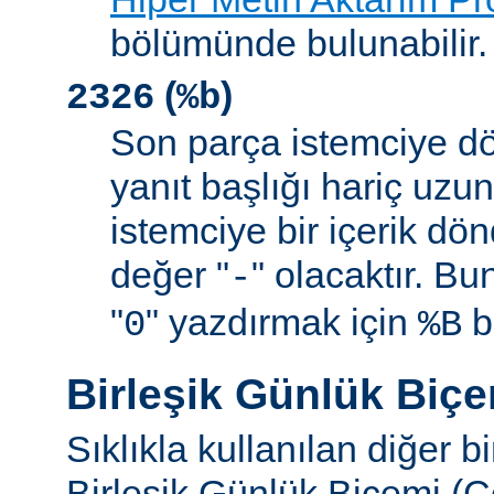
bölümünde bulunabilir.
(
)
2326
%b
Son parça istemciye d
yanıt başlığı hariç uzu
istemciye bir içerik d
değer "
" olacaktır. B
-
"
" yazdırmak için
be
0
%B
Birleşik Günlük Biç
Sıklıkla kullanılan diğer b
Birleşik Günlük Biçemi (