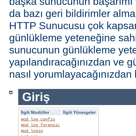
başka sunucunun başarımı v
da bazı geri bildirimler alm
HTTP Sunucusu çok kapsaml
günlükleme yeteneğine sahi
sunucunun günlükleme yete
yapılandıracağınızdan ve gü
nasıl yorumlayacağınızdan b
Giriş
İlgili Modüller
İlgili Yönergeler
mod_log_config
mod_log_forensic
mod_logio