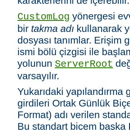
karakterlerini de içerebilir.
yönergesi ev
CustomLog
bir
takma adı
kullanarak y
dosyası tanımlar. Erişim
ismi bölü çizgisi ile baş
yolunun
değ
ServerRoot
varsayılır.
Yukarıdaki yapılandırma 
girdileri Ortak Günlük B
Format) adı verilen stand
Bu standart biçem başka