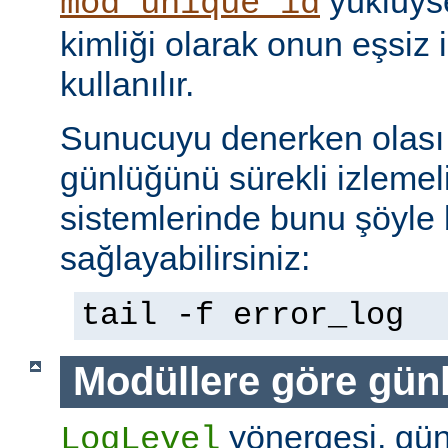
yüklüyse
mod_unique_id
kimliği olarak onun eşsiz i
kullanılır.
Sunucuyu denerken olası 
günlüğünü sürekli izlemeli
sistemlerinde bunu şöyle 
sağlayabilirsiniz:
tail -f error_log
Modüllere göre gün
yönergesi, günl
LogLevel