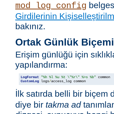
belges
mod_log_config
Girdilerinin Kişiselleştiril
bakınız.
Ortak Günlük Biçem
Erişim günlüğü için sıklıkl
yapılandırma:
LogFormat
"%h %l %u %t \"%r\" %>s %b"
CustomLog
 logs
/
access_log common
İlk satırda belli bir biçem 
diye bir
takma ad
tanımla