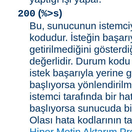
(
)
200
%>s
Bu, sunucunun istemci
kodudur. İsteğin başarıy
getirilmediğini gösterdiğ
değerlidir. Durum kodu 
istek başarıyla yerine get
başlıyorsa yönlendirilmi
istemci tarafında bir ha
başlıyorsa sunucuda bi
Olası hata kodlarının t
Hiper Metin Aktarım Pr