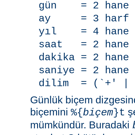
gün = 2 hane
ay = 3 harf
yıl = 4 hane
saat = 2 hane
dakika = 2 hane
saniye = 2 hane
dilim = (`+' | 
Günlük biçem dizgesi
biçemini
şe
%{
biçem
}t
mümkündür. Buradaki