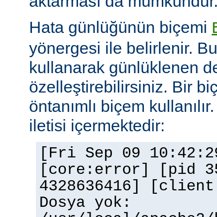
aktarması da mümkündür
Hata günlüğünün biçemi
yönergesi ile belirlenir. B
kullanarak günlüklenen de
özelleştirebilirsiniz. Bir 
öntanımlı biçem kullanılır.
iletisi içermektedir:
[Fri Sep 09 10:42:2
[core:error] [pid 3
4328636416] [client
Dosya yok: