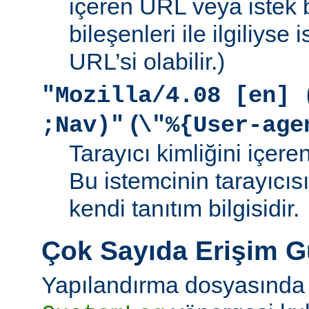
içeren URL veya istek b
bileşenleri ile ilgiliyse
URL’si olabilir.)
"Mozilla/4.08 [en] 
(
;Nav)"
\"%{User-age
Tarayıcı kimliğini içere
Bu istemcinin tarayıcıs
kendi tanıtım bilgisidir.
Çok Sayıda Erişim 
Yapılandırma dosyasında