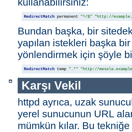
kullanabilirsiniz:
RedirectMatch
 permanent 
"^/$"
"http://example
Bundan başka, bir sitedek
yapılan istekleri başka bir
yönlendirmek için şöyle bi
RedirectMatch
 temp 
".*"
"http://mesela.exampl
Karşı Vekil
httpd ayrıca, uzak sunucu
yerel sunucunun URL alan
mümkün kılar. Bu tekniğ