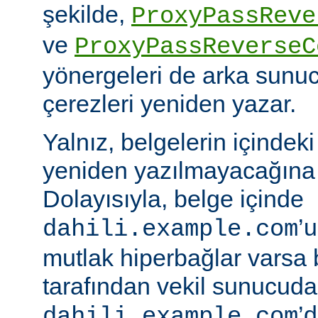
şekilde,
ProxyPassReve
ve
ProxyPassReverseC
yönergeleri de arka sunu
çerezleri yeniden yazar.
Yalnız, belgelerin içindek
yeniden yazılmayacağına 
Dolayısıyla, belge içinde
’
dahili.example.com
mutlak hiperbağlar varsa 
tarafından vekil sunucud
’d
dahili.example.com