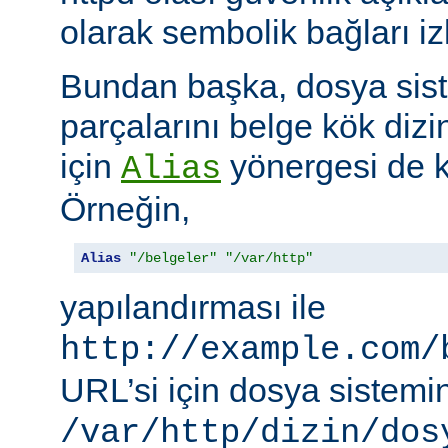
olarak sembolik bağları i
Bundan başka, dosya siste
parçalarını belge kök dizi
için
yönergesi de ku
Alias
Örneğin,
Alias
"/belgeler"
"/var/http"
yapılandırması ile
http://example.com/
URL’si için dosya sistemi
/var/http/dizin/dos