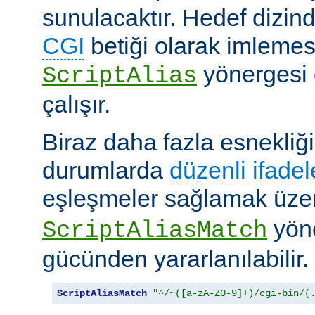
sunulacaktır. Hedef dizind
CGI
betiği olarak imlemes
yönergesi 
ScriptAlias
çalışır.
Biraz daha fazla esnekliği
durumlarda
düzenli ifadel
eşleşmeler sağlamak üz
yöne
ScriptAliasMatch
gücünden yararlanılabilir.
ScriptAliasMatch
"^/~([a-zA-Z0-9]+)/cgi-bin/(