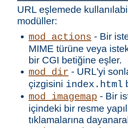
URL eşlemede kullanılabi
modüller:
- Bir is
mod_actions
MIME türüne veya iste
bir CGI betiğine eşler.
- URL'yi sonl
mod_dir
çizgisini
b
index.html
- Bir i
mod_imagemap
içindeki bir resme yapıl
tıklamalarına dayanarak