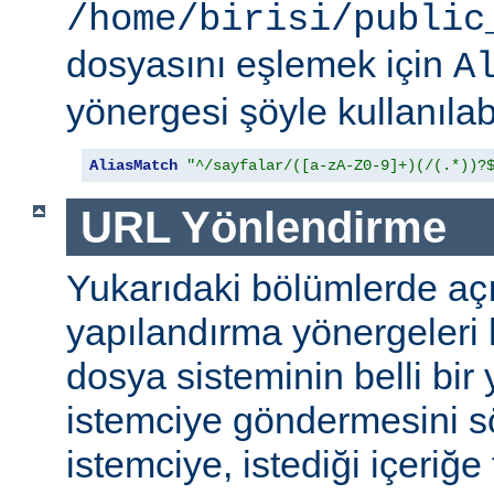
/home/birisi/public
dosyasını eşlemek için
A
yönergesi şöyle kullanılabi
AliasMatch
"^/sayfalar/([a-zA-Z0-9]+)(/(.*))?
URL Yönlendirme
Yukarıdaki bölümlerde aç
yapılandırma yönergeleri h
dosya sisteminin belli bir 
istemciye göndermesini s
istemciye, istediği içeriğe 