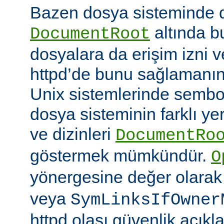
Bazen dosya sisteminde 
altında 
DocumentRoot
dosyalara da erişim izni v
httpd’de bunu sağlamanın çe
Unix sistemlerinde sembo
dosya sisteminin farklı ye
ve dizinleri
DocumentRo
göstermek mümkündür.
O
yönergesine değer olara
veya
SymLinksIfOwner
httpd olası güvenlik açıkl