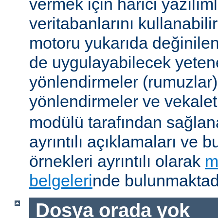
vermek için harici yazılıml
veritabanlarını kullanabil
motoru yukarıda değinile
de uygulayabilecek yetene
yönlendirmeler (rumuzlar),
yönlendirmeler ve vekale
modülü tarafından sağlan
ayrıntılı açıklamaları ve b
örnekleri ayrıntılı olarak
m
belgeleri
nde bulunmaktadı
Dosya orada yok