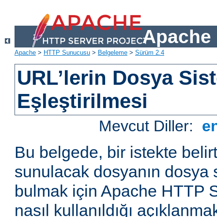
Apache 
Apache
>
HTTP Sunucusu
>
Belgeleme
>
Sürüm 2.4
URL’lerin Dosya Sist
Eşleştirilmesi
Mevcut Diller:
e
Bu belgede, bir istekte belir
sunulacak dosyanın dosya s
bulmak için Apache HTTP S
nasıl kullanıldığı açıklanmak