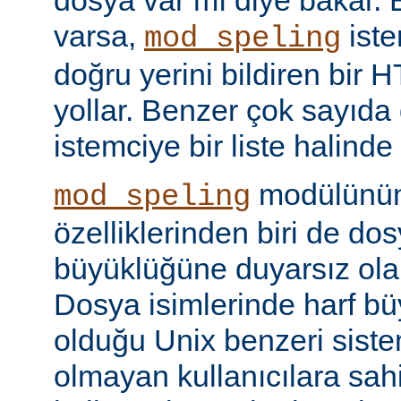
dosya var mı diye bakar. 
varsa,
iste
mod_speling
doğru yerini bildiren bir
yollar. Benzer çok sayıda
istemciye bir liste halinde
modülünün 
mod_speling
özelliklerinden biri de dos
büyüklüğüne duyarsız olar
Dosya isimlerinde harf b
olduğu Unix benzeri siste
olmayan kullanıcılara sah