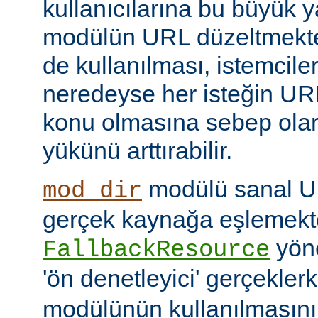
kullanıcılarına bu büyük y
modülün URL düzeltmekte
de kullanılması, istemcil
neredeyse her isteğin UR
konu olmasına sebep ola
yükünü arttırabilir.
modülü sanal URI
mod_dir
gerçek kaynağa eşlemekte
yöne
FallbackResource
'ön denetleyici' gerçekle
modülünün kullanılmasını