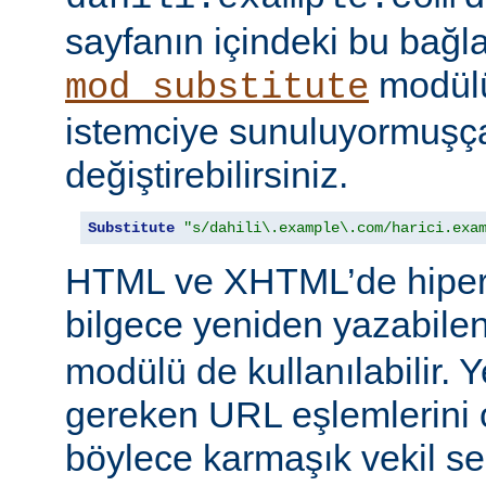
sayfanın içindeki bu bağlar
modülü
mod_substitute
istemciye sunuluyormuşç
değiştirebilirsiniz.
Substitute
"s/dahili\.example\.com/harici.exa
HTML ve XHTML’de hiper
bilgece yeniden yazabile
modülü de kullanılabilir. 
gereken URL eşlemlerini o
böylece karmaşık vekil se