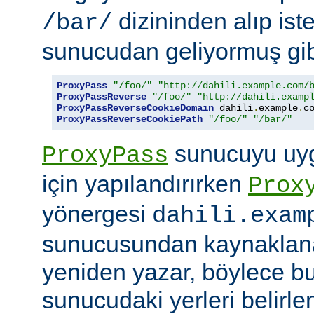
dizininden alıp ist
/bar/
sunucudan geliyormuş gib
ProxyPass
"/foo/"
"http://dahili.example.com/
ProxyPassReverse
"/foo/"
"http://dahili.examp
ProxyPassReverseCookieDomain
 dahili
.
example
.
c
ProxyPassReverseCookiePath
"/foo/"
"/bar/"
sunucuyu uyg
ProxyPass
için yapılandırırken
Prox
yönergesi
dahili.exam
sunucusundan kaynaklana
yeniden yazar, böylece bu
sunucudaki yerleri belirle