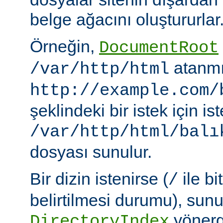
belge ağacını oluştururlar
Örneğin,
DocumentRoot
atanmı
/var/http/html
http://example.com/
şeklindeki bir istek için i
/var/http/html/balı
dosyası sunulur.
Bir dizin istenirse (
ile bi
/
belirtilmesi durumu), sun
yönerge
DirectoryIndex