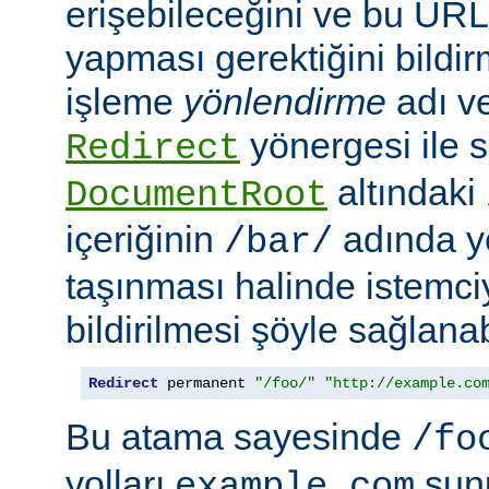
erişebileceğini ve bu URL i
yapması gerektiğini bildir
işleme
yönlendirme
adı ve
yönergesi ile s
Redirect
altındaki
DocumentRoot
içeriğinin
adında ye
/bar/
taşınması halinde istemc
bildirilmesi şöyle sağlanabi
Redirect
 permanent 
"/foo/"
"http://example.co
Bu atama sayesinde
/fo
yolları
sun
example.com