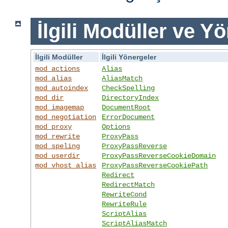
İlgili Modüller ve Y
İlgili Modüller
İlgili Yönergeler
mod_actions
Alias
mod_alias
AliasMatch
mod_autoindex
CheckSpelling
mod_dir
DirectoryIndex
mod_imagemap
DocumentRoot
mod_negotiation
ErrorDocument
mod_proxy
Options
mod_rewrite
ProxyPass
mod_speling
ProxyPassReverse
mod_userdir
ProxyPassReverseCookieDomain
mod_vhost_alias
ProxyPassReverseCookiePath
Redirect
RedirectMatch
RewriteCond
RewriteRule
ScriptAlias
ScriptAliasMatch