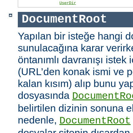
UserDir
DocumentRoot
Yapılan bir isteğe hangi 
sunulacağına karar verirk
öntanımlı davranışı istek
(URL’den konak ismi ve po
kalan kısım) alıp bunu ya
dosyasında
DocumentRo
belirtilen dizinin sonuna 
nedenle,
DocumentRoot
dosyalar sitenin dışardan